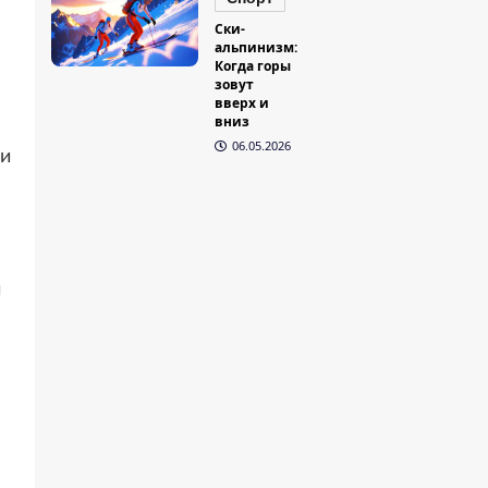
Ски-
альпинизм:
Когда горы
зовут
вверх и
вниз
06.05.2026
ли
и