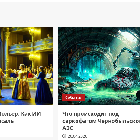
События
ольер: Как ИИ
Что происходит под
рсаль
саркофагом Чернобыльско
АЭС
20.04.2026