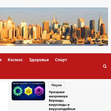
е
Космос
Здоровье
Спорт
Наука
Призраки
микромира:
Вироиды,
вирусоиды и
вирусоподобные