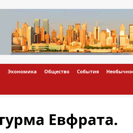
а
Экономика
Общество
События
Необычно
турма Евфрата.