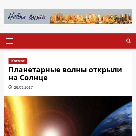
Перейти
к
содержимому
Основное
меню
Космос
Планетарные волны открыли
на Солнце
28.03.2017