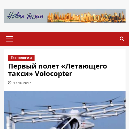
Перейти
к
содержимому
Основное
меню
Технологии
Первый полет «Летающего
такси» Volocopter
17.10.2017