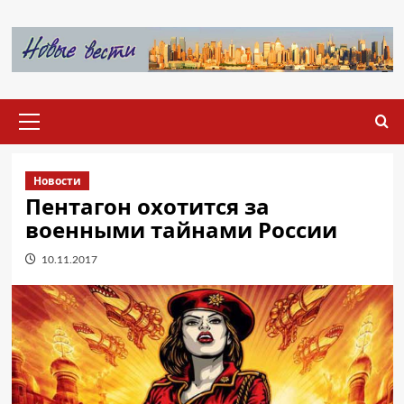
Перейти
к
содержимому
Основное
меню
Новости
Пентагон охотится за
военными тайнами России
10.11.2017