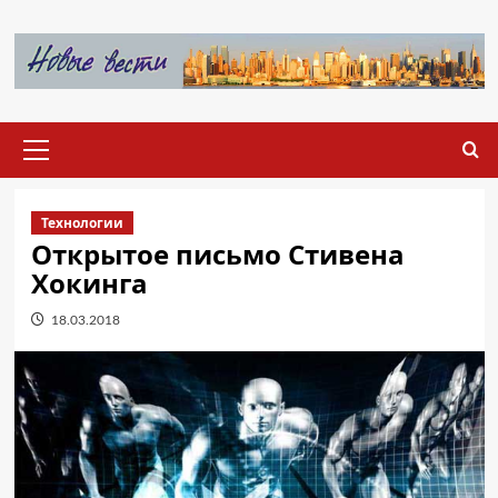
Перейти
к
содержимому
Основное
меню
Технологии
Открытое письмо Стивена
Хокинга
18.03.2018