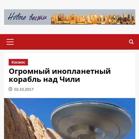
Перейти
к
содержимому
Основное
меню
Космос
Огромный инопланетный
корабль над Чили
02.10.2017