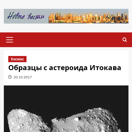
Перейти
к
содержимому
Основное
меню
Космос
Образцы с астероида Итокава
20.10.2017