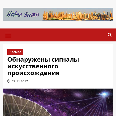
Перейти
к
содержимому
Основное
меню
Космос
Обнаружены сигналы
искусственного
происхождения
29.11.2017