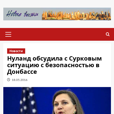
Перейти
к
содержимому
Основное
меню
Новости
Нуланд обсудила с Сурковым
ситуацию с безопасностью в
Донбассе
18.05.2016