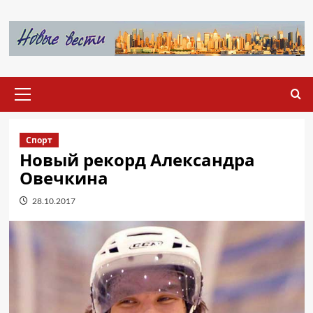
Перейти
к
содержимому
Основное
меню
Спорт
Новый рекорд Александра
Овечкина
28.10.2017