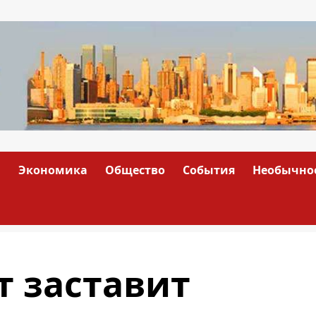
а
Экономика
Общество
События
Необычно
 заставит