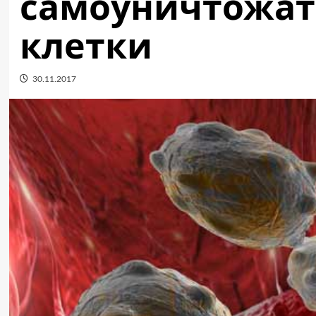
самоуничтожат
клетки
30.11.2017