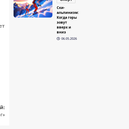
Ски-
альпинизм:
Когда горы
зовут
ет
вверх и
вниз
06.05.2026
й:
ог»