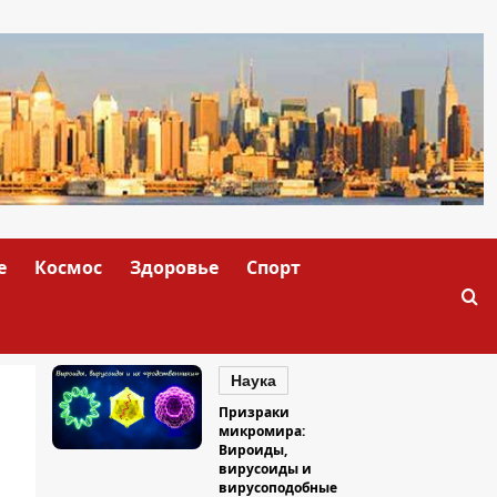
е
Космос
Здоровье
Спорт
Наука
Призраки
микромира:
Вироиды,
вирусоиды и
вирусоподобные