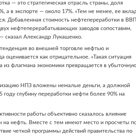
тка — это стратегическая отрасль страны, доля
 а в экспорте — около 17%. «Тем не менее, ее вкла
ся. Добавленная стоимость нефтепереработки в ВВП
 двух нефтеперерабатывающих заводов сопоставим,
 — сказал Александр Лукашенко.
я тенденция во внешней торговле нефтью и
а оценивается как отрицательное. «Такая ситуация
а из флагмана экономики превращается в убыточну
низацию НПЗ вложены немалые деньги, а должной
15 году глубину переработки нефти более 90% на
ктивности работы объективно сказалось влияние
 на нефть. Вместе с тем имеют место и просчеты п
ствие четкой программы действий правительства по