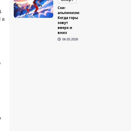
Ски-
д
альпинизм:
Когда горы
 в
зовут
вверх и
вниз
06.05.2026
ю
о