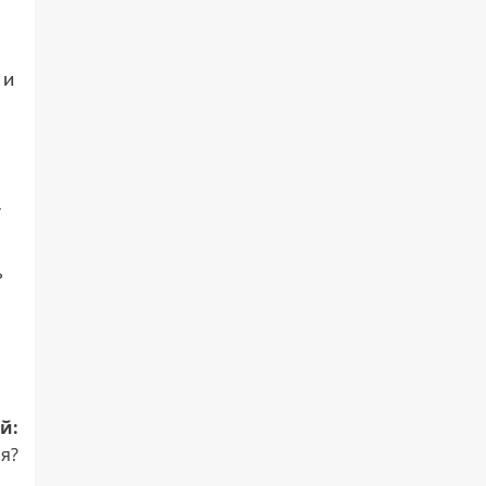
 и
т
ь
й:
я?