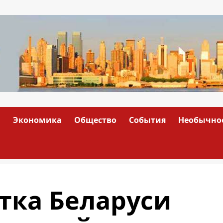
а
Экономика
Общество
События
Необычно
тка Беларуси