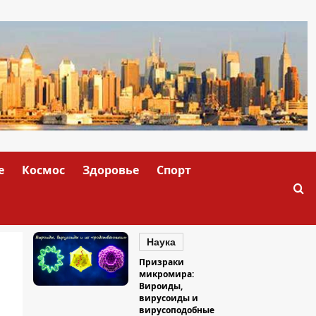
е
Космос
Здоровье
Спорт
Наука
Призраки
микромира:
Вироиды,
вирусоиды и
вирусоподобные