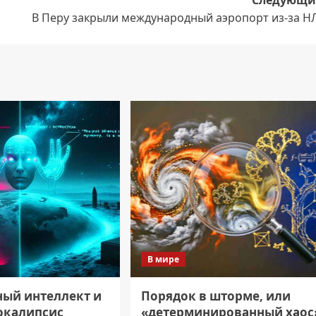
В Перу закрыли международный аэропорт из-за Н
В мире
ный интеллект и
Порядок в шторме, или
окалипсис
«детерминированный хаос