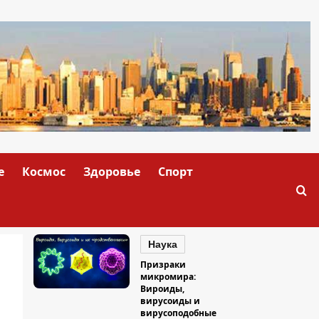
е
Космос
Здоровье
Спорт
Наука
Призраки
микромира:
Вироиды,
вирусоиды и
вирусоподобные