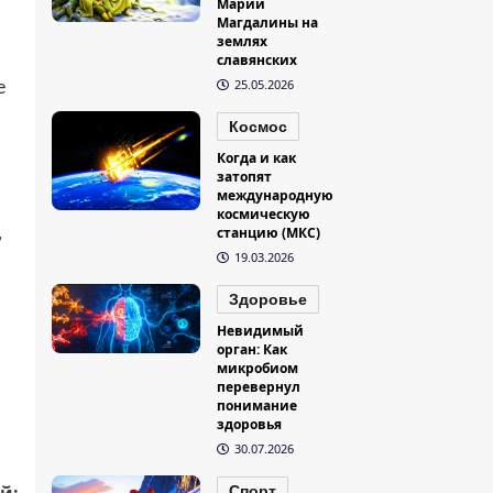
Марии
Магдалины на
землях
славянских
25.05.2026
е
Космос
Когда и как
затопят
международную
космическую
,
станцию (МКС)
19.03.2026
Здоровье
Невидимый
орган: Как
микробиом
перевернул
понимание
здоровья
30.07.2026
й:
Спорт