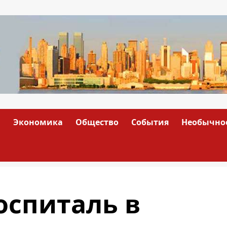
а
Экономика
Общество
События
Необычно
оспиталь в