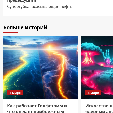
Навигация
Супергубка, всасывающая нефть
записи
Больше историй
В мире
В мире
Как работает Голфстрим и
Искусствен
что он даёт прибрежным
ядерный ап