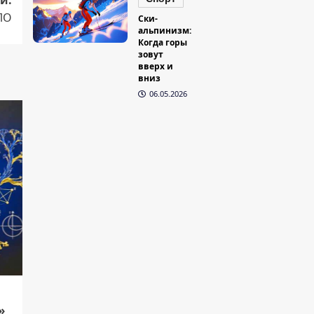
ЛО
Ски-
альпинизм:
Когда горы
зовут
вверх и
вниз
06.05.2026
»