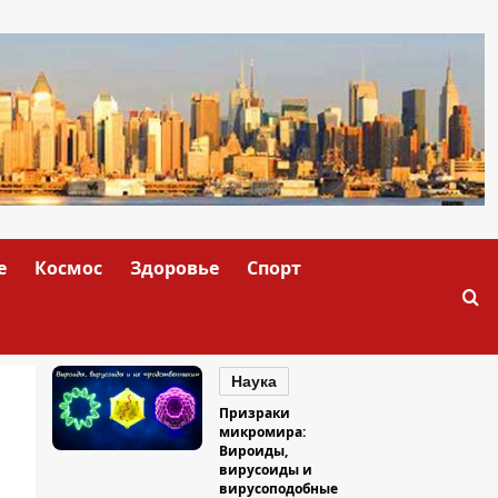
е
Космос
Здоровье
Спорт
Наука
Призраки
микромира:
Вироиды,
вирусоиды и
вирусоподобные