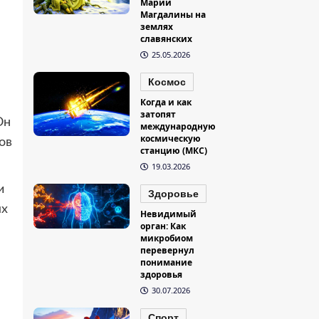
Марии
Магдалины на
землях
славянских
25.05.2026
Космос
Когда и как
затопят
Он
международную
космическую
ов
станцию (МКС)
19.03.2026
и
Здоровье
ых
Невидимый
орган: Как
микробиом
перевернул
понимание
здоровья
30.07.2026
Спорт