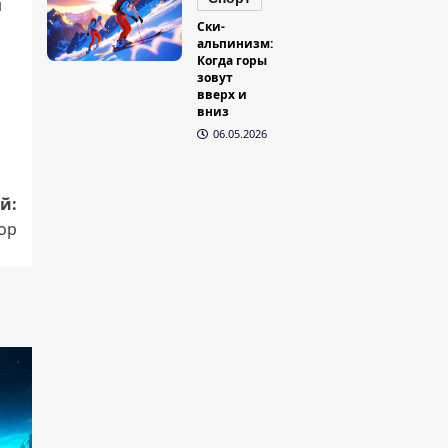
ы
Ски-
альпинизм:
Когда горы
зовут
вверх и
вниз
06.05.2026
й:
ор