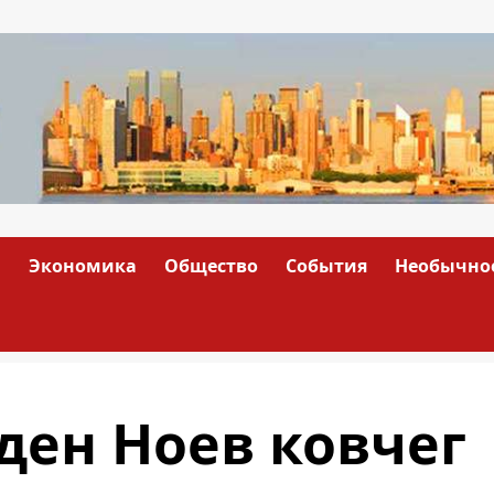
а
Экономика
Общество
События
Необычно
ден Ноев ковчег