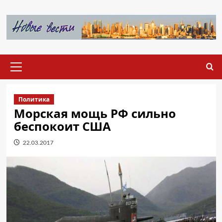
Перейти
к
содержимому
Основное
меню
Политика
Морская мощь РФ сильно
беспокоит США
22.03.2017