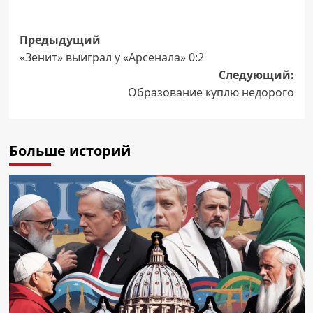
Навигация
Предыдущий
«Зенит» выиграл у «Арсенала» 0:2
записи
Следующий:
Образование куплю недорого
Больше историй