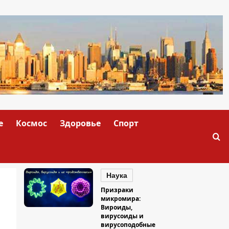
е
Космос
Здоровье
Спорт
Наука
Призраки
микромира:
Вироиды,
вирусоиды и
вирусоподобные