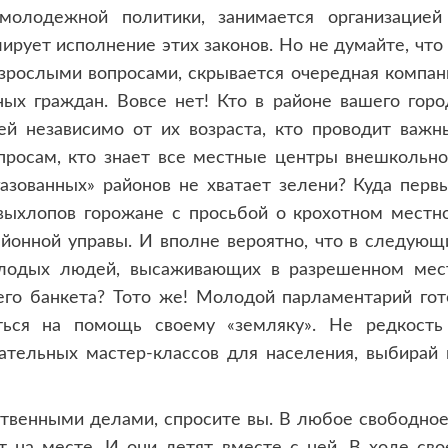
молодежной политики, занимается организацией
ует исполнение этих законов. Но не думайте, что 
взрослыми вопросами, скрывается очередная компан
ых граждан. Вовсе нет! Кто в районе вашего горо
ей независимо от их возраста, кто проводит важн
росам, кто знает все местные центры внешкольно
азованных» районов не хватает зелени? Куда перв
ыхлопов горожане с просьбой о крохотном местн
районной управы. И вполне вероятно, что в следующ
молодых людей, высаживающих в разрешенном мес
его банкета? Тото же! Молодой парламентарий гот
уться на помощь своему «земляку». Не редкость
ательных мастер-классов для населения, выбирай 
ственными делами, спросите вы. В любое свободное
 на месте. И они летят вместе с ней. В ходе сво