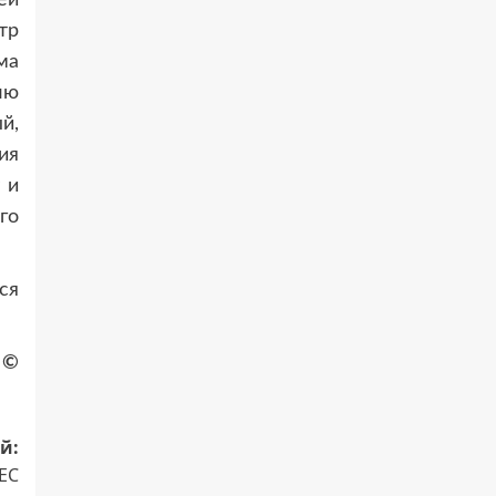
тр
ма
лю
й,
ия
 и
го
ся
©
й:
ЕС