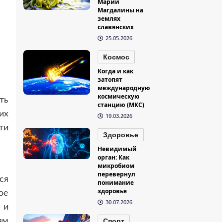
Марии
Магдалины на
землях
славянских
25.05.2026
Космос
Когда и как
затопят
международную
космическую
ть
станцию (МКС)
их
19.03.2026
ти
Здоровье
Невидимый
орган: Как
микробиом
перевернул
ся
понимание
здоровья
ое
30.07.2026
 и
ям
Спорт