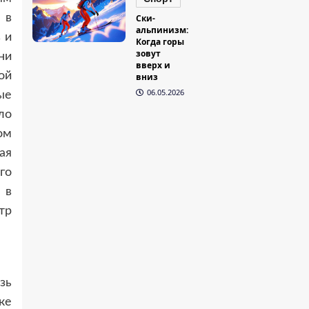
 в
Ски-
альпинизм:
 и
Когда горы
зовут
ни
вверх и
ой
вниз
06.05.2026
ые
ло
ом
ая
го
 в
тр
зь
ке