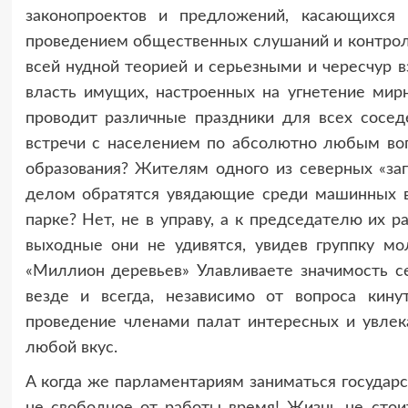
законопроектов и предложений, касающихся 
проведением общественных слушаний и контролир
всей нудной теорией и серьезными и чересчур 
власть имущих, настроенных на угнетение мирн
проводит различные праздники для всех сосед
встречи с населением по абсолютно любым воп
образования? Жителям одного из северных «заг
делом обратятся увядающие среди машинных в
парке? Нет, не в управу, а к председателю их 
выходные они не удивятся, увидев группку 
«Миллион деревьев» Улавливаете значимость с
везде и всегда, независимо от вопроса кин
проведение членами палат интересных и увлек
любой вкус.
А когда же парламентариям заниматься государ
не свободное от работы время! Жизнь не стоит