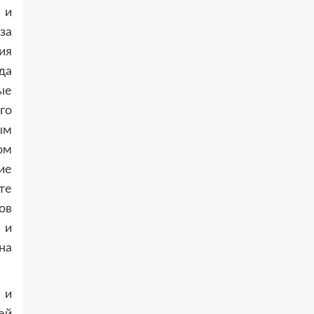
 и
за
ия
да
ые
го
ым
ом
ие
те
ов
 и
на
 и
ей