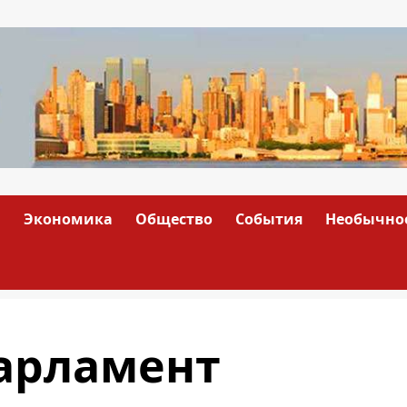
а
Экономика
Общество
События
Необычно
арламент