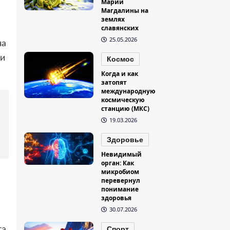
Марии
Магдалины на
землях
славянских
25.05.2026
ча
ти
Космос
Когда и как
затопят
международную
космическую
станцию (МКС)
19.03.2026
Здоровье
Невидимый
орган: Как
микробиом
перевернул
понимание
здоровья
30.07.2026
а.
Спорт