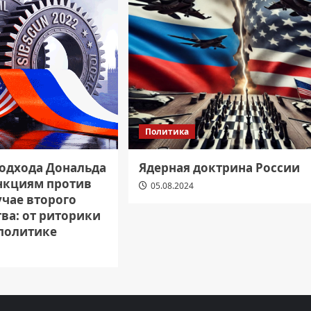
Политика
одхода Дональда
Ядерная доктрина России
анкциям против
05.08.2024
учае второго
ва: от риторики
 политике