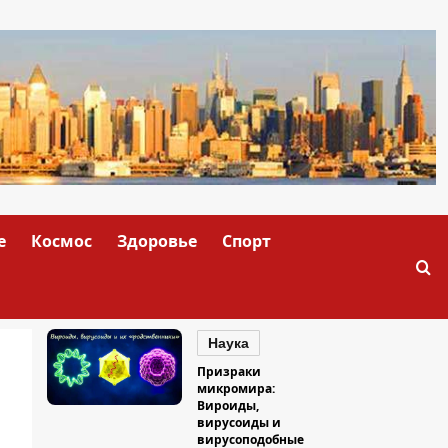
е
Космос
Здоровье
Спорт
Наука
Призраки
микромира:
Вироиды,
вирусоиды и
вирусоподобные