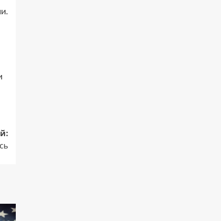
и.
и
й:
сь