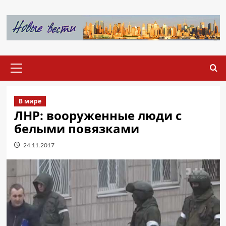
Перейти
к
содержимому
Основное
меню
В мире
ЛНР: вооруженные люди с
белыми повязками
24.11.2017