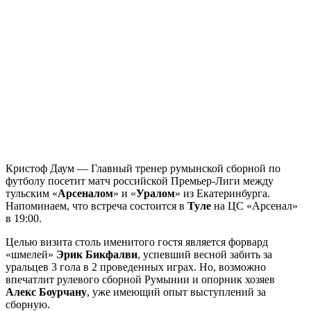
Кристоф Даум — Главный тренер румынской сборной по
футболу посетит
матч российской Премьер-Лиги между
тульским «
Арсеналом
» и «
Уралом
» из Екатеринбурга.
Напоминаем, что встреча состоится в
Туле
на ЦС «Арсенал»
в 19:00.
Целью визита столь именитого гостя является форвард
«шмелей»
Эрик Бикфалви
, успевший весной забить за
уральцев 3 гола в 2 проведенных играх. Но, возможно
впечатлит рулевого сборной Румынии и опорник хозяев
Алекс Боурчану
, уже имеющий опыт выступлений за
сборную.