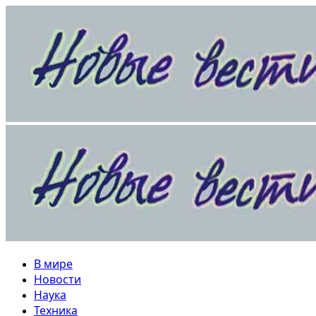
Перейти
к
содержимому
Основное
меню
В мире
Новости
Наука
Техника