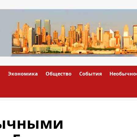
а
Экономика
Общество
События
Необычно
бычными