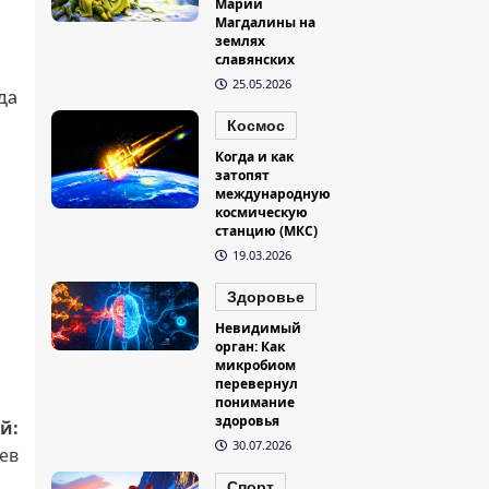
Марии
Магдалины на
землях
славянских
25.05.2026
да
Космос
Когда и как
затопят
международную
космическую
станцию (МКС)
19.03.2026
Здоровье
Невидимый
орган: Как
микробиом
перевернул
понимание
здоровья
й:
30.07.2026
ев
Спорт