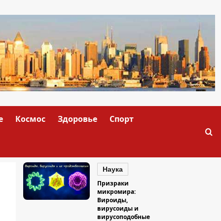
е
Космос
Здоровье
Спорт
Наука
Призраки
микромира:
Вироиды,
вирусоиды и
вирусоподобные