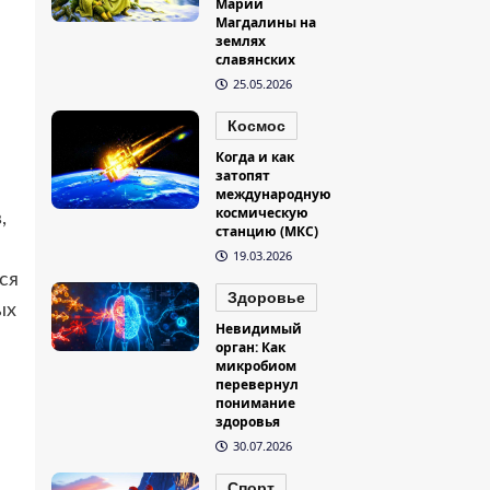
Марии
Магдалины на
землях
славянских
25.05.2026
Космос
Когда и как
затопят
международную
космическую
,
станцию (МКС)
19.03.2026
ся
Здоровье
ых
Невидимый
орган: Как
микробиом
перевернул
понимание
здоровья
30.07.2026
Спорт