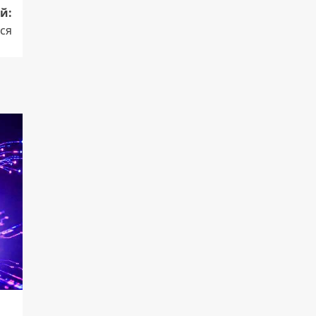
й:
ся