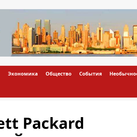
а
Экономика
Общество
События
Необычно
tt Packard