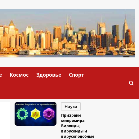
е
Космос
Здоровье
Спорт
Наука
Призраки
микромира:
Вироиды,
вирусоиды и
вирусоподобные