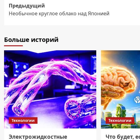
Навигация
Предыдущий
Необычное круглое облако над Японией
записи
Больше историй
Технологии
Технологии
Электрожидкостные
Что будет, 