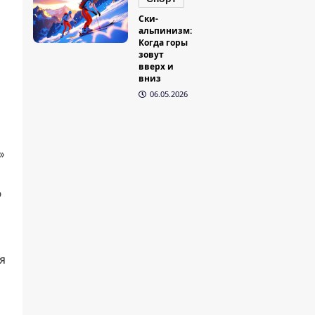
Ски-
альпинизм:
Когда горы
зовут
вверх и
вниз
06.05.2026
»
о
я