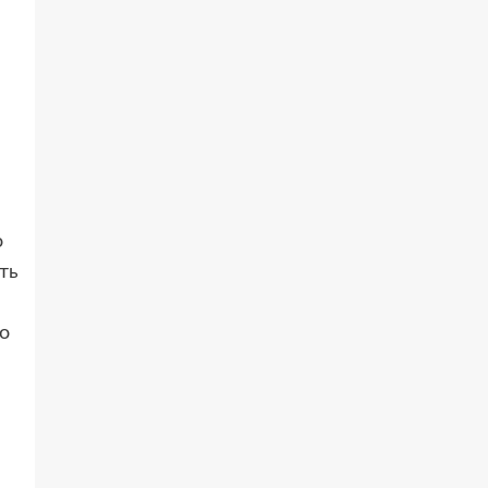
о
ть
о