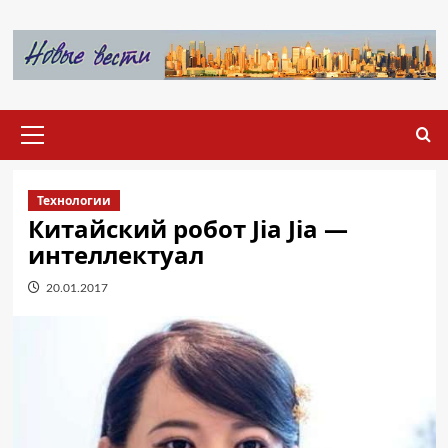
Перейти
к
содержимому
Основное
меню
Технологии
Китайский робот Jia Jia —
интеллектуал
20.01.2017