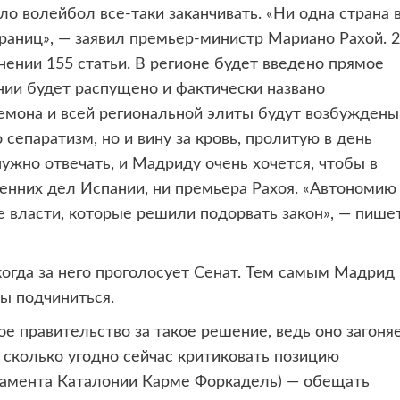
о волейбол все-таки заканчивать. «Ни одна страна 
границ», — заявил премьер-министр Мариано Рахой. 
ении 155 статьи. В регионе будет введено прямое
нии будет распущено и фактически названо
демона и всей региональной элиты будут возбуждены
 сепаратизм, но и вину за кровь, пролитую в день
ужно отвечать, и Мадриду очень хочется, чтобы в
ренних дел Испании, ни премьера Рахоя. «Автономию
 власти, которые решили подорвать закон», — пише
когда за него проголосует Сенат. Тем самым Мадрид
ы подчиниться.
е правительство за такое решение, ведь оно загоня
сколько угодно сейчас критиковать позицию
рламента Каталонии Карме Форкадель) — обещать