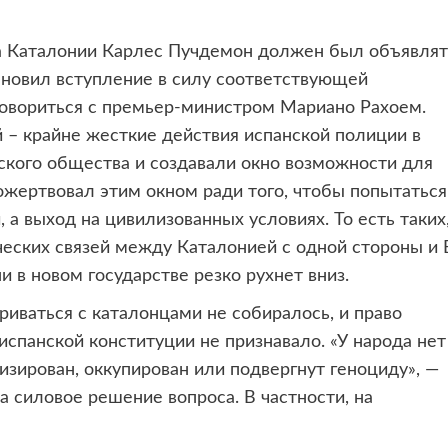
а Каталонии Карлес Пучдемон должен был объявлят
тановил вступление в силу соответствующей
оговориться с премьер-министром Мариано Рахоем.
 – крайне жесткие действия испанской полиции в
ского общества и создавали окно возможности для
жертвовал этим окном ради того, чтобы попытаться
 а выход на цивилизованных условиях. То есть таких
ческих связей между Каталонией с одной стороны и 
и в новом государстве резко рухнет вниз.
риваться с каталонцами не собиралось, и право
спанской конституции не признавало. «У народа нет
зирован, оккупирован или подвергнут геноциду», —
а силовое решение вопроса. В частности, на