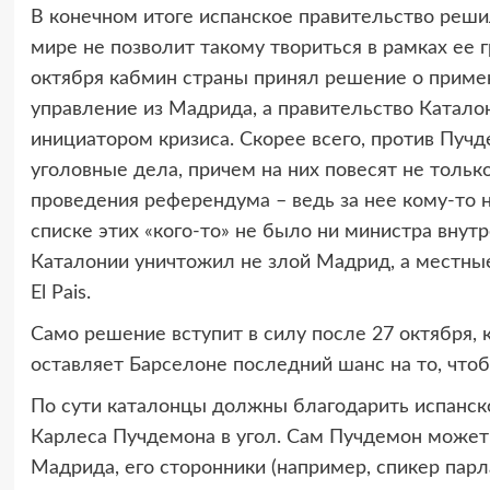
В конечном итоге испанское правительство решил
мире не позволит такому твориться в рамках ее 
октября кабмин страны принял решение о примен
управление из Мадрида, а правительство Катало
инициатором кризиса. Скорее всего, против Пуч
уголовные дела, причем на них повесят не только
проведения референдума – ведь за нее кому-то н
списке этих «кого-то» не было ни министра внут
Каталонии уничтожил не злой Мадрид, а местные
El Pais.
Само решение вступит в силу после 27 октября, 
оставляет Барселоне последний шанс на то, чтоб
По сути каталонцы должны благодарить испанско
Карлеса Пучдемона в угол. Сам Пучдемон может 
Мадрида, его сторонники (например, спикер па