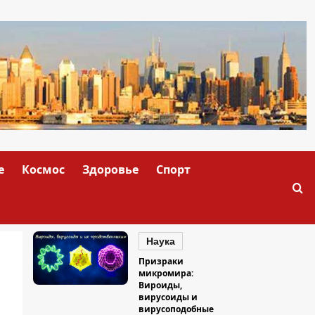
е
Космос
Здоровье
Спорт
Наука
Призраки
микромира:
Вироиды,
вирусоиды и
вирусоподобные