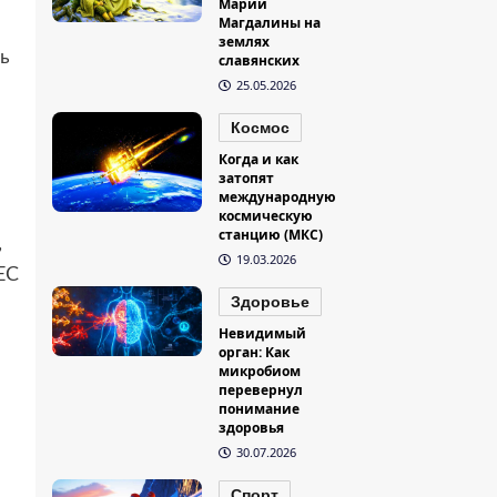
Марии
Магдалины на
землях
ь
славянских
25.05.2026
Космос
Когда и как
затопят
международную
космическую
станцию (МКС)
,
19.03.2026
ЕС
Здоровье
Невидимый
орган: Как
микробиом
перевернул
понимание
здоровья
30.07.2026
Спорт