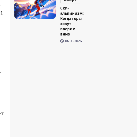
в
Ски-
21
альпинизм:
Когда горы
зовут
вверх и
вниз
06.05.2026
т
ет