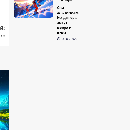
Ски-
альпинизм:
Когда горы
зовут
й:
вверх и
вниз
ек»
06.05.2026