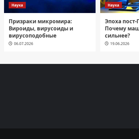
Наука
Наука
Призраки микромира:
Эпоха пост-
Вироиды, вирусоиды и
Почему маш
вирусоподобные
сильнее?
06.07.2026
19.06.2026