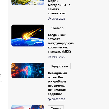
Марии
Магдалины на
землях
славянских
25.05.2026
Космос
Когда и как
затопят
международную
космическую
станцию (МКС)
19.03.2026
Здоровье
Невидимый
е
орган: Как
микробиом
е
перевернул
понимание
здоровья
30.07.2026
Спорт