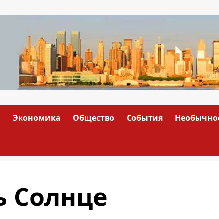
а
Экономика
Общество
События
Необычно
ь Солнце