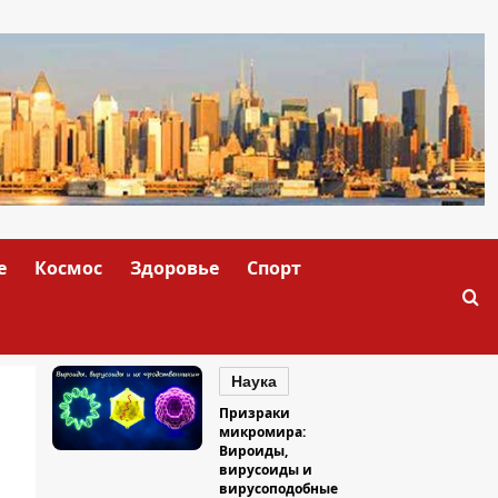
е
Космос
Здоровье
Спорт
Наука
Призраки
микромира:
Вироиды,
вирусоиды и
вирусоподобные