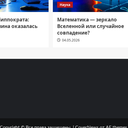
Наука
Гиппократа:
Математика — зеркало
ина оказалась
Вселенной или случайное
совпадение?
04.05.2026
Copyright © Все права защищены.
|
CoverNews
от AF themes