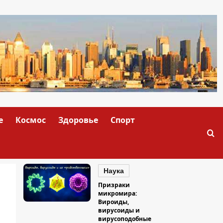
е
Космос
Здоровье
Спорт
Наука
Призраки
микромира:
Вироиды,
вирусоиды и
вирусоподобные