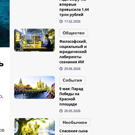
впервые
превысила 1,44
трлн рублей
17.02.2026
Общество
Философский,
социальный и
юридический
лабиринты
ь
сознания ИИ
29.06.2026
События
9 мая: Парад
Победы на
о,
Красной
площади
20.05.2026
Необычное
ов
Спасение сына