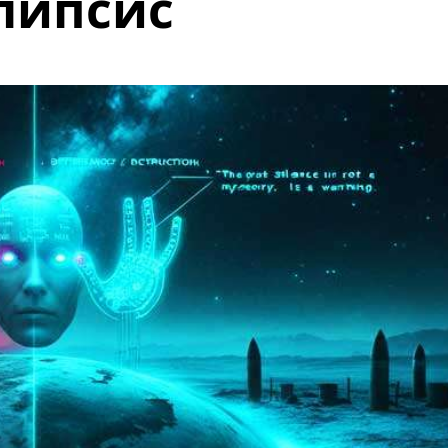
липсис