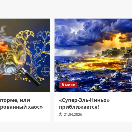
В мире
шторме, или
«Супер-Эль-Ниньо»
рованный хаос»
приближается!
21.04.2026