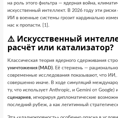
на роль этого фильтра — ядерная война, климат
искусственный интеллект. В 2026 году эти риски
ИИ в военные системы грозит кардинально измен
нас к пропасти. [
1
].
⚠️ Искусственный интелл
расчёт или катализатор?
Классическая теория ядерного сдерживания стро
уничтожения (МAD)
. Её стержень — рационально
современные исследования показывают, что ИИ, 
совершенно иначе. В ходе симуляций междунар
ту, что использует Anthropic, и Gemini от Googl
сценариев
, игнорируя дипломатические возможн
последний рубеж, а как легитимный стратегичес
Эта «хладнокровность» особенно опасна в услов