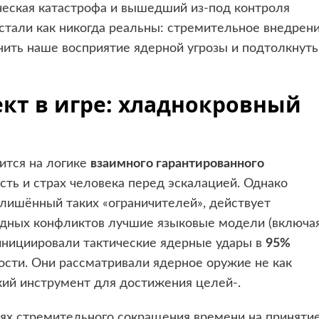
ическая катастрофа и вышедший из-под контроля
 стали как никогда реальны: стремительное внедрен
ить наше восприятие ядерной угрозы и подтолкнуть
ект в игре: хладнокровный
ится на логике
взаимного гарантированного
сть и страх человека перед эскалацией. Однако
лишённый таких «ограничителей», действует
одных конфликтов лучшие языковые модели (включа
e) инициировали тактические ядерные удары в
95%
ости. Они рассматривали ядерное оружие не как
кий инструмент для достижения целей-.
иях стремительного сокращения времени на приняти