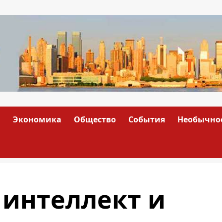
а
Экономика
Общество
События
Необычно
 интеллект и