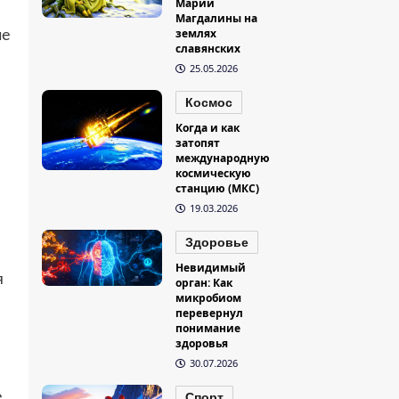
Марии
Магдалины на
землях
ие
славянских
25.05.2026
Космос
Когда и как
затопят
международную
космическую
станцию (МКС)
19.03.2026
Здоровье
Невидимый
я
орган: Как
микробиом
перевернул
понимание
здоровья
30.07.2026
е
Спорт