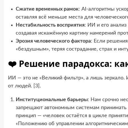
Сжатие временных рамок
: AI-алгоритмы уско
оставляя всё меньше места для человеческог
Нестабильность восприятия
: ИИ и его анали
создавая искажённую картину намерений прот
Эрозия человеческого фактора
: Если решения
«бездушным», теряя сострадание, страх и инт
❤️ Решение парадокса: к
ИИ — это не «Великий фильтр», а лишь зеркало. 
от людей. [
3
].
Институциональные барьеры
: Нам срочно н
запрещают автономным системам принимать 
принцип — «человек остаётся в цикле принят
«Положению об управлении алгоритмическими