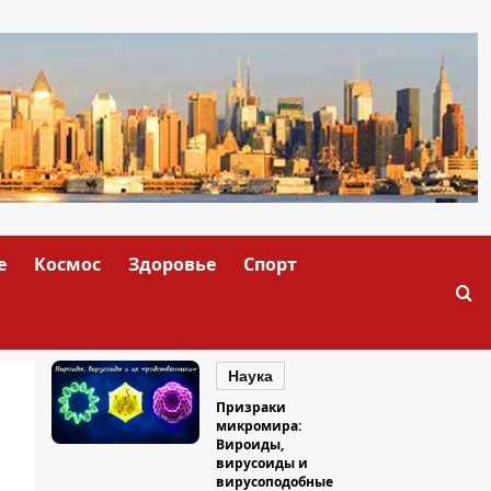
е
Космос
Здоровье
Спорт
Наука
Призраки
микромира:
Вироиды,
вирусоиды и
вирусоподобные