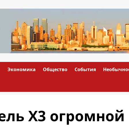
а
Экономика
Общество
События
Необычно
ель X3 огромной