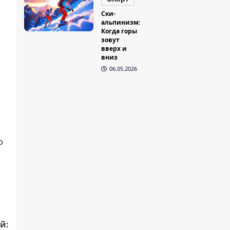
Ски-
альпинизм:
Когда горы
зовут
вверх и
вниз
06.05.2026
о
й: