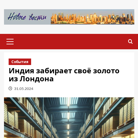
Перейти
к
содержимому
Основное
меню
События
Индия забирает своё золото
из Лондона
31.05.2024