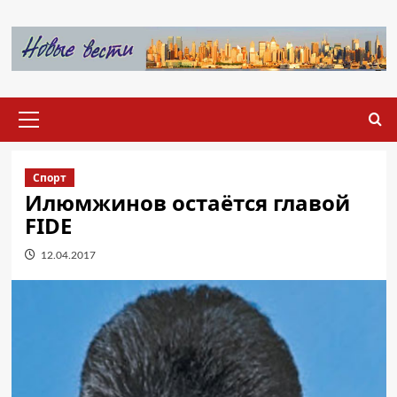
Перейти
к
содержимому
Основное
меню
Спорт
Илюмжинов остаётся главой
FIDE
12.04.2017