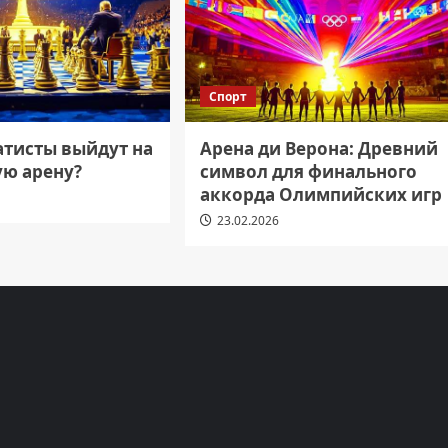
Спорт
атисты выйдут на
Арена ди Верона: Древний
ю арену?
символ для финального
аккорда Олимпийских игр
23.02.2026