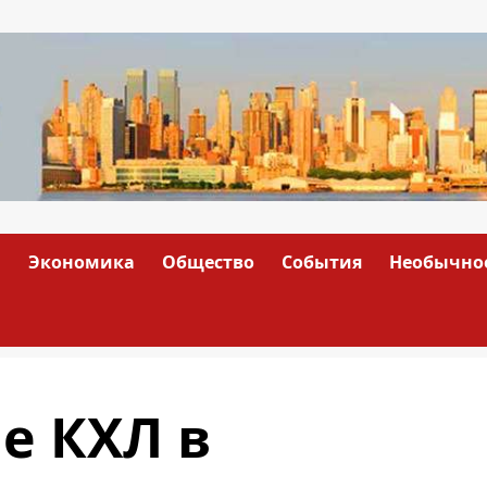
а
Экономика
Общество
События
Необычно
е КХЛ в