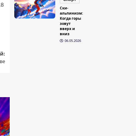
18
Ски-
альпинизм:
Когда горы
зовут
вверх и
вниз
06.05.2026
й:
еве