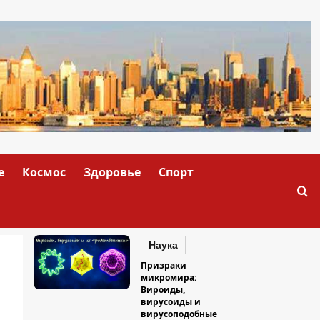
е
Космос
Здоровье
Спорт
Наука
Призраки
микромира:
Вироиды,
вирусоиды и
вирусоподобные