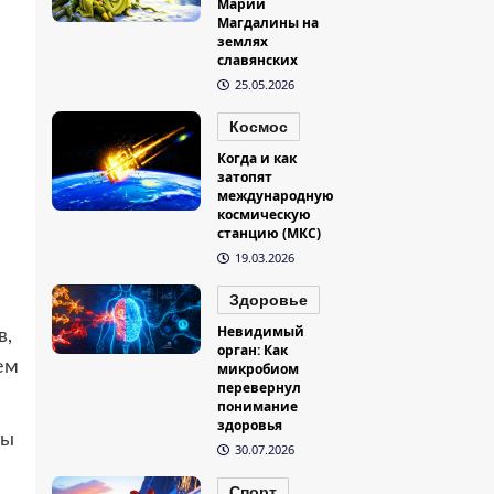
Марии
Магдалины на
землях
славянских
25.05.2026
Космос
Когда и как
затопят
международную
космическую
станцию (МКС)
19.03.2026
Здоровье
Невидимый
в,
орган: Как
ем
микробиом
перевернул
понимание
здоровья
мы
30.07.2026
Спорт