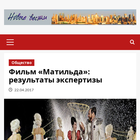
Перейти
к
содержимому
Основное
меню
Общество
Фильм «Матильда»:
результаты экспертизы
22.04.2017