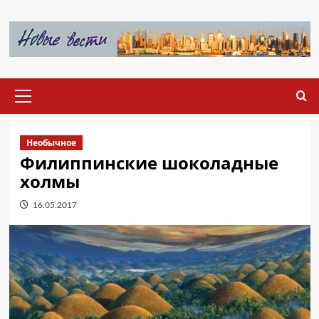
Перейти
к
содержимому
Основное
меню
Необычное
Филиппинские шоколадные
холмы
16.05.2017