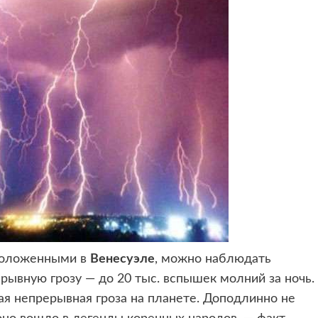
положенными в
Венесуэле
,
можно наблюдать
ывную грозу — до 20 тыс. вспышек молний за ночь.
я непрерывная гроза на планете. Доподлинно не