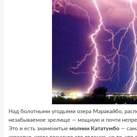
Над болотными угодьями озера Маракайбо, рас
незабываемое зрелище — мощную и почти непрер
Это и есть знаменитые
молнии Кататумбо
— сама