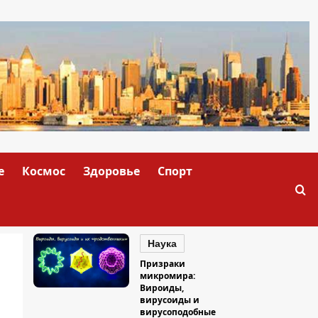
е
Космос
Здоровье
Спорт
Наука
Призраки
микромира:
Вироиды,
вирусоиды и
вирусоподобные