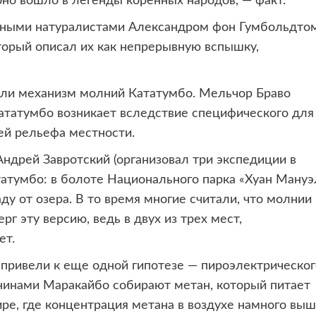
о оно вошло в легенды коренных народов, — факт.
тными натуралистами Александром фон Гумбольдто
торый описал их как непрерывную вспышку,
вали механизм молний Кататумбо. Мельчор Браво
ататумбо возникает вследствие специфического для
ей рельефа местности.
ндрей Завротский (организовал три экспедиции в
атумбо: в болоте Национального парка «Хуан Мануэ
аду от озера. В то время многие считали, что молнии
г эту версию, ведь в двух из трех мест,
ет.
привели к еще одной гипотезе — пироэлектрическог
внинами Маракайбо собирают метан, который питает
ре, где концентрация метана в воздухе намного выш