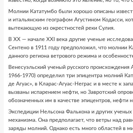
известно, когда возникло это явление, но то, чт
Молнии Кататумбо были хорошо описаны извес
и итальянским географом Агустином Кодасси, ко
вытекающую из окрестностей реки Сулия.
В XX — начале XXI века другие ученые исследо
Сентено в 1911 году предположил, что молнии К
данного региона ветрового режима и особенност
Венесуэльский ученый русского происхождения А
1966-1970) определил три эпицентра молний Кат
де Агуас», в Кларас-Агуас-Неграс и в месте к зап
вызваны испарением нефти, но Завротский опровер
обозначенных им в качестве эпицентров, нефти н
Экспедиции Нельсона Фалькона и других ученых 
механизма. Она предполагает, что ветры над ра
заряды молний. Однако есть много областей в ми