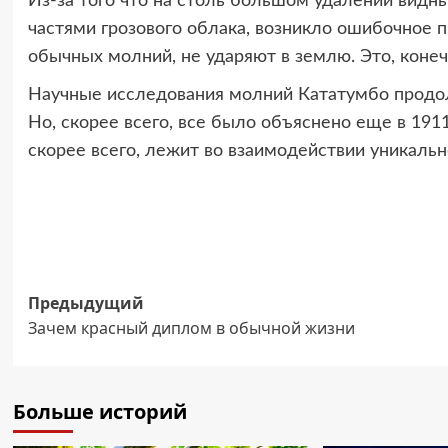
Из-за того что на столь большом удалении вид
частями грозового облака, возникло ошибочное п
обычных молний, не ударяют в землю. Это, конеч
Научные исследования молний Кататумбо продол
Но, скорее всего, все было объяснено еще в 1911
скорее всего, лежит во взаимодействии уникальн
Навигация
Предыдущий
Зачем красный диплом в обычной жизни
записи
Больше историй