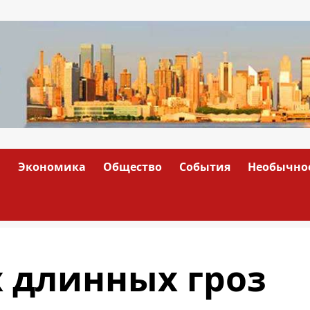
а
Экономика
Общество
События
Необычно
 длинных гроз