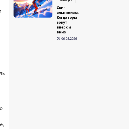
Ски-
м
альпинизм:
Когда горы
зовут
вверх и
вниз
06.05.2026
ль
о
е,