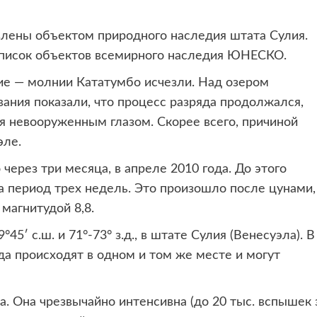
лены объектом природного наследия штата Сулия.
писок объектов всемирного наследия ЮНЕСКО.
ие — молнии Кататумбо исчезли. Над озером
ания показали, что процесс разряда продолжался,
 невооруженным глазом. Скорее всего, причиной
эле.
ерез три месяца, в апреле 2010 года. До этого
а период трех недель. Это произошло после цунами,
магнитудой 8,8.
′ с.ш. и 71°-73° з.д., в штате Сулия (Венесуэла). В
да происходят в одном и том же месте и могут
а. Она чрезвычайно интенсивна (до 20 тыс. вспышек 