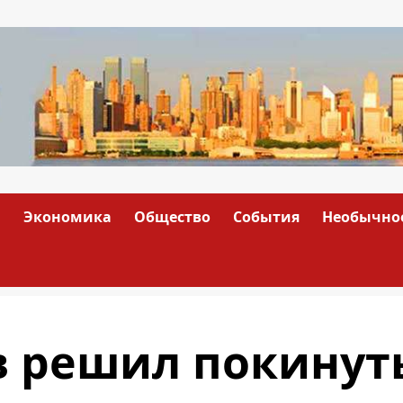
а
Экономика
Общество
События
Необычно
в решил покинут