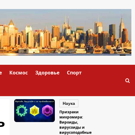
е
Космос
Здоровье
Спорт
Наука
Призраки
ь
микромира:
Вироиды,
вирусоиды и
вирусоподобные