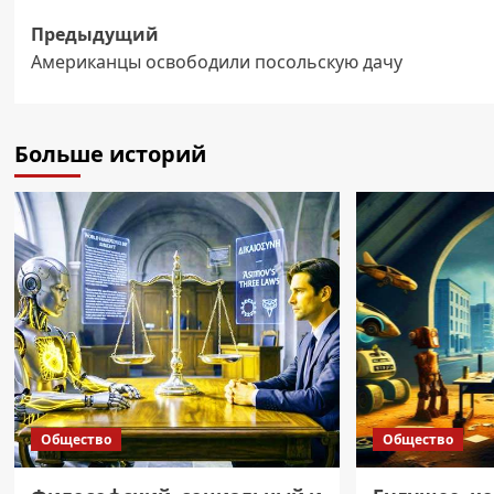
Навигация
Предыдущий
Американцы освободили посольскую дачу
записи
Больше историй
Общество
Общество