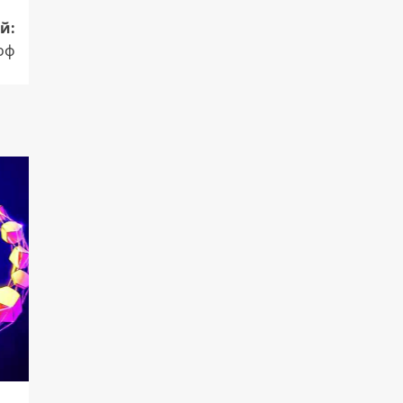
й:
роф