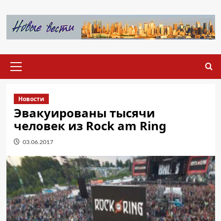
Перейти
к
содержимому
Основное
меню
Новости
Эвакуированы тысячи
человек из Rock am Ring
03.06.2017