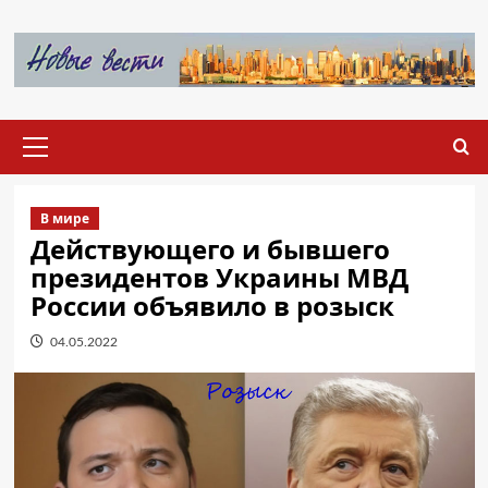
Перейти
к
содержимому
Основное
меню
В мире
Действующего и бывшего
президентов Украины МВД
России объявило в розыск
04.05.2022