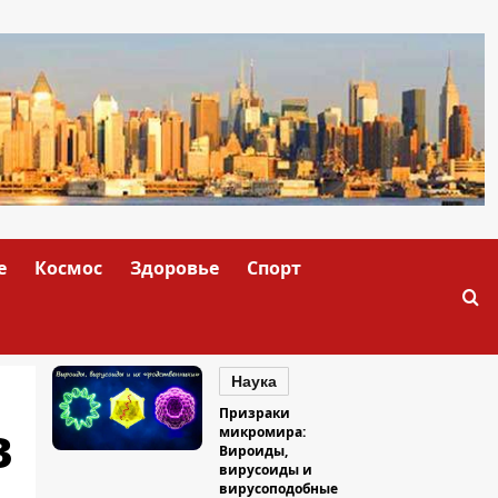
е
Космос
Здоровье
Спорт
Наука
Призраки
в
микромира:
Вироиды,
вирусоиды и
вирусоподобные