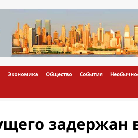
а
Экономика
Общество
События
Необычно
ущего задержан 