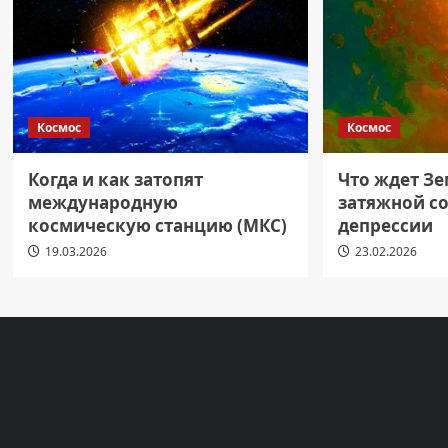
Космос
Космос
Когда и как затопят
Что ждет З
международную
затяжной с
космическую станцию (МКС)
депрессии
19.03.2026
23.02.2026