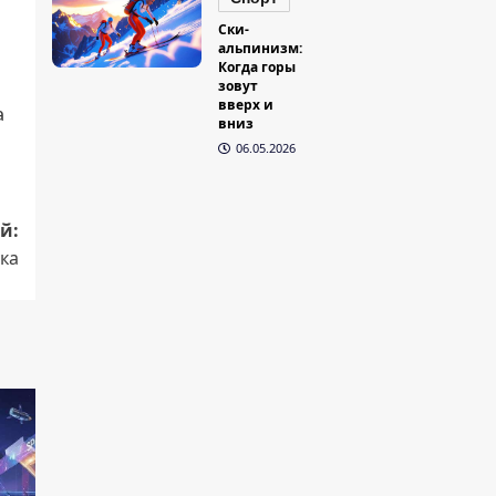
Ски-
альпинизм:
Когда горы
зовут
вверх и
а
вниз
06.05.2026
й:
ка