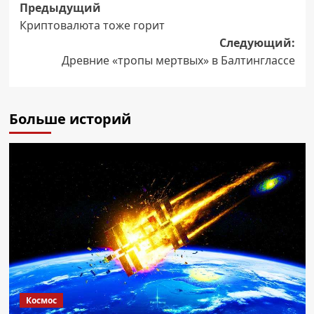
Навигация
Предыдущий
Криптовалюта тоже горит
записи
Следующий:
Древние «тропы мертвых» в Балтинглассе
Больше историй
Космос