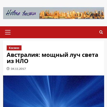
Перейти
к
содержимому
Основное
меню
Космос
Австралия: мощный луч света
из НЛО
04.11.2017