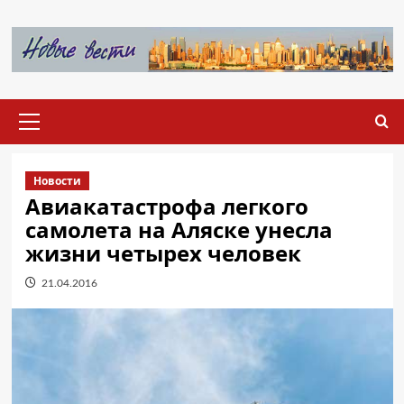
Перейти
к
содержимому
Основное
меню
Новости
Авиакатастрофа легкого
самолета на Аляске унесла
жизни четырех человек
21.04.2016