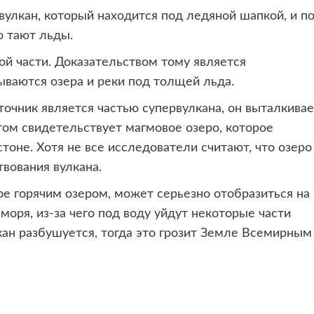
вулкан, который находится
под ледяной шапкой, и п
о тают льды.
ой части. Доказательством тому является
ываются озера и реки под толщей льда.
очник является частью супервулкана, он выталкивае
том свидетельствует магмовое озеро, которое
стоне. Хотя не все исследователи считают, что озеро
вования вулкана.
ное горячим озером, может серьезно отобразиться на
оря, из-за чего под воду уйдут некоторые части
кан разбушуется, тогда это грозит Земле Всемирным