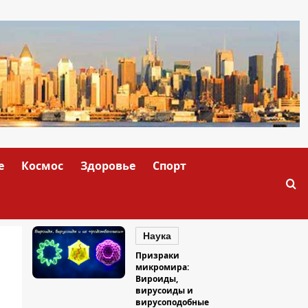
е
Космос
Здоровье
Спорт
Наука
Призраки
микромира:
Вироиды,
вирусоиды и
вирусоподобные