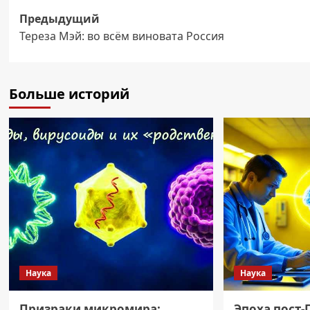
Навигация
Предыдущий
Тереза Мэй: во всём виновата Россия
записи
Больше историй
Наука
Наука
Призраки микромира:
Эпоха пост-