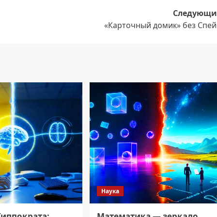
Следующи
«Карточный домик» без Спей
Наука
Гиппократа:
Математика — зеркало