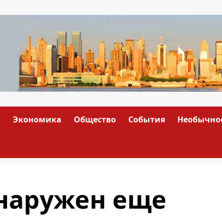
а
Экономика
Общество
События
Необычно
бнаружен еще