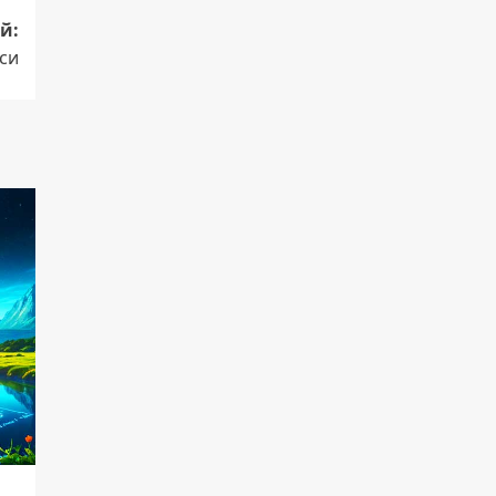
й:
си