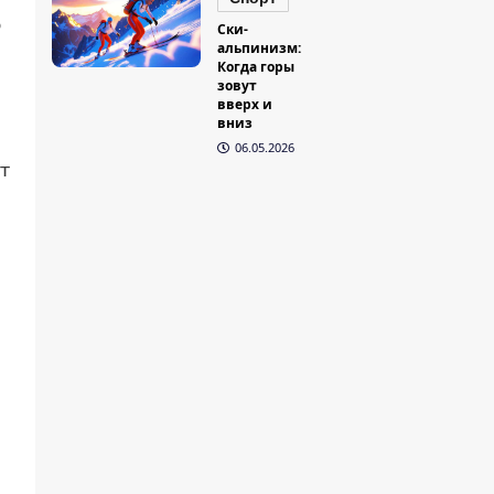
о
Ски-
альпинизм:
Когда горы
зовут
вверх и
вниз
06.05.2026
т