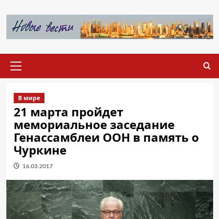
Перейти
к
содержимому
Основное
меню
В мире
21 марта пройдет
мемориальное заседание
Генассамблеи ООН в память о
Чуркине
16.03.2017