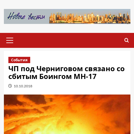
Перейти
к
содержимому
Основное
меню
События
ЧП под Черниговом связано со
сбитым Боингом MH-17
10.10.2018